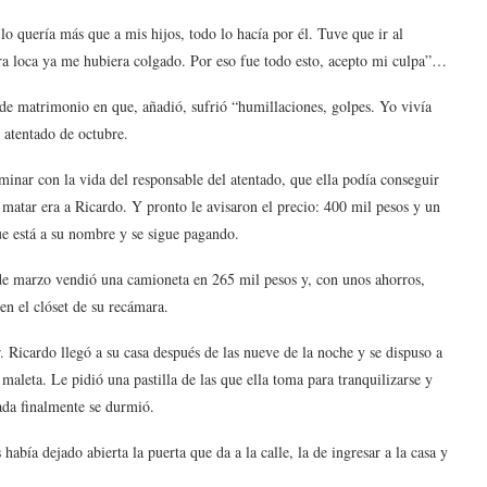
o quería más que a mis hijos, todo lo hacía por él. Tuve que ir al
ra loca ya me hubiera colgado. Por eso fue todo esto, acepto mi culpa”…
s de matrimonio en que, añadió, sufrió “humillaciones, golpes. Yo vivía
l atentado de octubre.
minar con la vida del responsable del atentado, que ella podía conseguir
matar era a Ricardo. Y pronto le avisaron el precio: 400 mil pesos y un
ue está a su nombre y se sigue pagando.
 de marzo vendió una camioneta en 265 mil pesos y, con unos ahorros,
en el clóset de su recámara.
 Ricardo llegó a su casa después de las nueve de la noche y se dispuso a
 maleta. Le pidió una pastilla de las que ella toma para tranquilizarse y
gada finalmente se durmió.
había dejado abierta la puerta que da a la calle, la de ingresar a la casa y