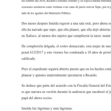
En octubre del 2016, Ricardo González Serrano y su esposa Imelda Hernánde
ocasiones asistieron como víctimas a las salas de juicio oral en Tepic, por el 
lado de los agentes del Ministerio Público.
Dos meses después Imelda regresó a una sala oral, pero ahora o
ella ha narrado que supo, que ella planeó, que ella dejó abierta
en Xalisco, al menos dos sujetos que cumplieron la tarea: matar
De complexión delgada, el rostro demacrado, esta mujer de uno
penal 612/2017 y este viernes fue condenada a 18 años de prisió
calificado.
Pero el expediente seguirá abierto puesto que en los hechos est
planear y quienes materialmente ejecutaron a Ricardo.
Se deduce que parte del acuerdo con la Fiscalía General del Est
es que narrara su versión durante la audiencia que encabezó el j
papá del ahora occiso.
Imelda fue lágrimas y más lágrimas.