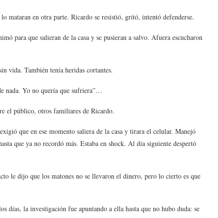
 lo mataran en otra parte. Ricardo se resistió, gritó, intentó defenderse.
animó para que salieran de la casa y se pusieran a salvo. Afuera escucharon
 sin vida. También tenía heridas cortantes.
de nada. Yo no quería que sufriera”…
e el público, otros familiares de Ricardo.
xigió que en ese momento saliera de la casa y tirara el celular. Manejó
 hasta que ya no recordó más. Estaba en shock. Al día siguiente despertó
to le dijo que los matones no se llevaron el dinero, pero lo cierto es que
s días, la investigación fue apuntando a ella hasta que no hubo duda: se