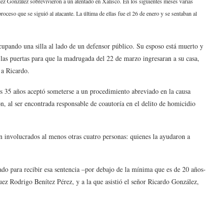
z González sobrevivieron a un atentado en Xalisco. En los siguientes meses varias
proceso que se siguió al atacante. La última de ellas fue el 26 de enero y se sentaban al
cupando una silla al lado de un defensor público. Su esposo está muerto y
s las puertas para que la madrugada del 22 de marzo ingresaran a su casa,
 a Ricardo.
s 35 años aceptó someterse a un procedimiento abreviado en la causa
n, al ser encontrada responsable de coautoría en el delito de homicidio
án involucrados al menos otras cuatro personas: quienes la ayudaron a
ado para recibir esa sentencia –por debajo de la mínima que es de 20 años-
uez Rodrigo Benítez Pérez, y a la que asistió el señor Ricardo González,