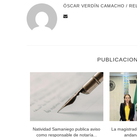
ÓSCAR VERDÍN CAMACHO / RE
PUBLICACIO
 Órgano de
Natividad Samaniego publica aviso
La magistrad
..
como responsable de notaría...
andan