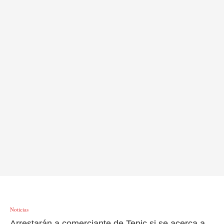
Noticias
Arrestarán a comerciante de Tepic si se acerca a