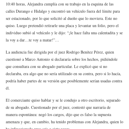
10:40 horas, Alejandra cumplía con su trabajo en la esquina de las
calles Durango e Hidalgo y encontró un vehículo fuera del límite para
ser estacionado, por lo que solicitó al dueño que lo moviera. Este no
quiso. Luego pretendió retirarle una placa y levantar un folio, pero el
individuo subió al vehículo y le dijo: “¡le hace falta una calentadita y se
la voy a dar…te voy a matar!”…
La audiencia fue dirigida por el juez Rodrigo Benítez Pérez, quien
cuestionó a Marco Antonio si declararía sobre los hechos, pidiéndole
que consultara con su abogado particular. Le explicó que si no
declaraba, era algo que no sería utilizado en su contra, pero si lo hacía,
podría haber partes de su versión que posiblemente serían usadas contra
él.
El comerciante quiso hablar y se le condujo a otro escritorio, separado
de su abogado. Cuestionado por el juez, contestó que narraría de
manera espontánea: negó los cargos, dijo que es falso la supuesta
amenaza y que, en cambio, ha tenido problemas con Alejandra, quien lo
ha infraccionado unas seis o siete veces.