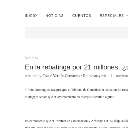
INICIO
NOTICIAS
CUENTOS
ESPECIALES
Noticias
En la rebatinga por 21 millones, 
written by
Óscar Verdín Camacho / Relatosnayarit
noviem
* Polo Domínguez asegura que el Tribunal de Conciliación sabía que se trata
lo niega y señala que el Ayuntamiento no interpuso recurso alguno.
En el momento que el Tribunal de Conciliación y Arbitraje (TCA) dispuso d
Banorte, para el pago a 65 trabajadores en acatamiento de una sentencia labo