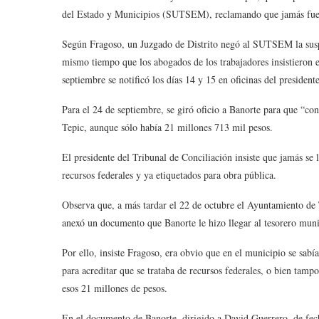
del Estado y Municipios (SUTSEM), reclamando que jamás fue l
Según Fragoso, un Juzgado de Distrito negó al SUTSEM la suspe
mismo tiempo que los abogados de los trabajadores insistieron 
septiembre se notificó los días 14 y 15 en oficinas del presidente
Para el 24 de septiembre, se giró oficio a Banorte para que “c
Tepic, aunque sólo había 21 millones 713 mil pesos.
El presidente del Tribunal de Conciliación insiste que jamás se
recursos federales y ya etiquetados para obra pública.
Observa que, a más tardar el 22 de octubre el Ayuntamiento de 
anexó un documento que Banorte le hizo llegar al tesorero muni
Por ello, insiste Fragoso, era obvio que en el municipio se sab
para acreditar que se trataba de recursos federales, o bien tam
esos 21 millones de pesos.
En el documento de Banorte, dirigido a David Guerrero, de fech