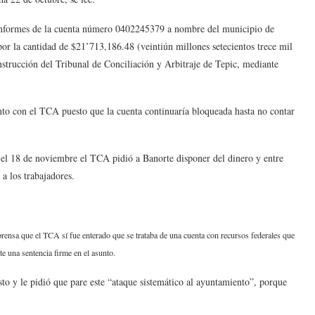
 informes de la cuenta número 0402245379 a nombre del municipio de
por la cantidad de $21’713,186.48 (veintiún millones setecientos trece mil
instrucción del Tribunal de Conciliación y Arbitraje de Tepic, mediante
nto con el TCA puesto que la cuenta continuaría bloqueada hasta no contar
, el 18 de noviembre el TCA pidió a Banorte disponer del dinero y entre
a los trabajadores.
 prensa que el TCA sí fue enterado que se trataba de una cuenta con recursos federales que
e una sentencia firme en el asunto.
sto y le pidió que pare este “ataque sistemático al ayuntamiento”, porque
.