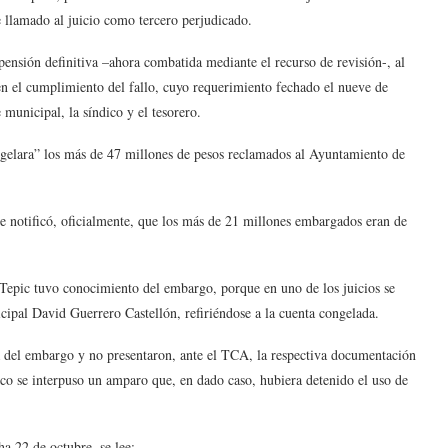
lamado al juicio como tercero perjudicado.
nsión definitiva –ahora combatida mediante el recurso de revisión-, al
en el cumplimiento del fallo, cuyo requerimiento fechado el nueve de
 municipal, la síndico y el tesorero.
ongelara” los más de 47 millones de pesos reclamados al Ayuntamiento de
 le notificó, oficialmente, que los más de 21 millones embargados eran de
Tepic tuvo conocimiento del embargo, porque en uno de los juicios se
cipal David Guerrero Castellón, refiriéndose a la cuenta congelada.
ía del embargo y no presentaron, ante el TCA, la respectiva documentación
poco se interpuso un amparo que, en dado caso, hubiera detenido el uso de
a 22 de octubre, se lee: