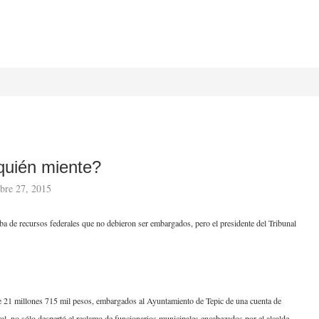
¿quién miente?
bre 27, 2015
ba de recursos federales que no debieron ser embargados, pero el presidente del Tribunal
e 21 millones 715 mil pesos, embargados al Ayuntamiento de Tepic de una cuenta de
ral, no sólo despertó el reclamo de funcionarios municipales encabezados por el alcalde