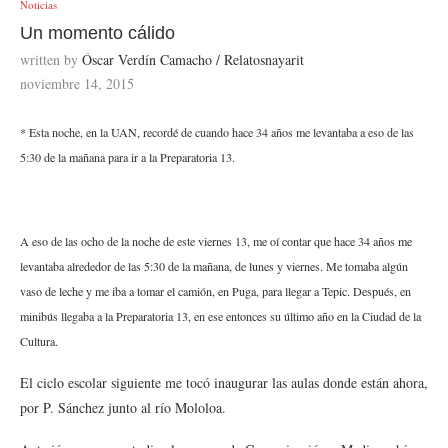
Noticias
Un momento cálido
written by
Óscar Verdín Camacho / Relatosnayarit
noviembre 14, 2015
* Esta noche, en la UAN, recordé de cuando hace 34 años me levantaba a eso de las
5:30 de la mañana para ir a la Preparatoria 13.
A eso de las ocho de la noche de este viernes 13, me oí contar que hace 34 años me
levantaba alrededor de las 5:30 de la mañana, de lunes y viernes. Me tomaba algún
vaso de leche y me iba a tomar el camión, en Puga, para llegar a Tepic. Después, en
minibús llegaba a la Preparatoria 13, en ese entonces su último año en la Ciudad de la
Cultura.
El ciclo escolar siguiente me tocó inaugurar las aulas donde están ahora,
por P. Sánchez junto al río Mololoa.