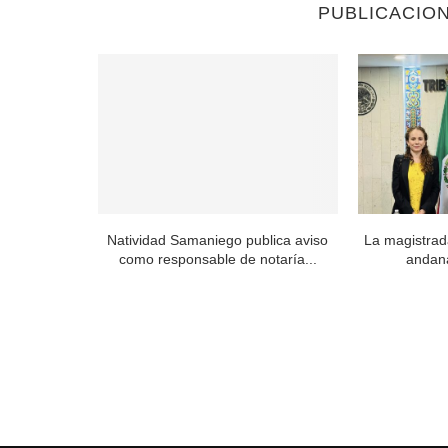
PUBLICACIO
 Órgano de
Natividad Samaniego publica aviso
La magistrad
..
como responsable de notaría...
andan