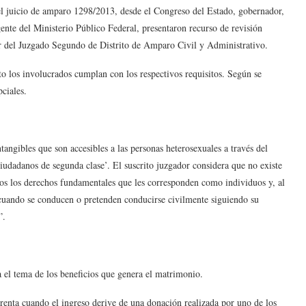
el juicio de amparo 1298/2013, desde el Congreso del Estado, gobernador,
gente del Ministerio Público Federal, presentaron recurso de revisión
ular del Juzgado Segundo de Distrito de Amparo Civil y Administrativo.
to los involucrados cumplan con los respectivos requisitos. Según se
pciales.
tangibles que son accesibles a las personas heterosexuales a través del
iudadanos de segunda clase’. El suscrito juzgador considera que no existe
dos los derechos fundamentales que les corresponden como individuos y, al
cuando se conducen o pretenden conducirse civilmente siguiendo su
a”.
a el tema de los beneficios que genera el matrimonio.
 renta cuando el ingreso derive de una donación realizada por uno de los