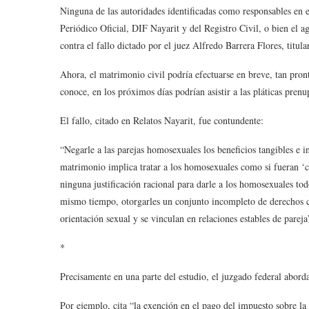
Ninguna de las autoridades identificadas como responsables en 
Periódico Oficial, DIF Nayarit y del Registro Civil, o bien el a
contra el fallo dictado por el juez Alfredo Barrera Flores, tit
Ahora, el matrimonio civil podría efectuarse en breve, tan pron
conoce, en los próximos días podrían asistir a las pláticas prenu
El fallo, citado en Relatos Nayarit, fue contundente:
“Negarle a las parejas homosexuales los beneficios tangibles e in
matrimonio implica tratar a los homosexuales como si fueran ‘c
ninguna justificación racional para darle a los homosexuales to
mismo tiempo, otorgarles un conjunto incompleto de derechos 
orientación sexual y se vinculan en relaciones estables de parej
*
Precisamente en una parte del estudio, el juzgado federal abord
Por ejemplo, cita “la exención en el pago del impuesto sobre la