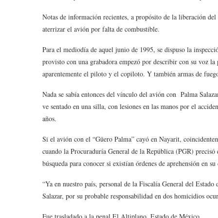
Notas de información recientes, a propósito de la liberación de
aterrizar el avión por falta de combustible.
Para el mediodía de aquel junio de 1995, se dispuso la inspecció
provisto con una grabadora empezó por describir con su voz la p
aparentemente el piloto y el copiloto. Y también armas de fuego
Nada se sabía entonces del vínculo del avión con Palma Salazar.
ve sentado en una silla, con lesiones en las manos por el accide
años.
Si el avión con el “Güero Palma” cayó en Nayarit, coincidenteme
cuando la Procuraduría General de la República (PGR) precisó q
búsqueda para conocer si existían órdenes de aprehensión en su 
“Ya en nuestro país, personal de la Fiscalía General del Estad
Salazar, por su probable responsabilidad en dos homicidios ocur
Fue trasladado a la penal El Altiplano, Estado de México.