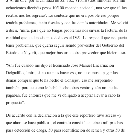
S.A. de C.V. por la cantidad de $2, 102, 816.10 (dos millones 102 mil
ochocientos dieciséis pesos 10/100 moneda nacional, una vez que tú los
recibas nos los regresas’. Le contesté que no era posible eso porque
tendría problemas, tanto fiscales y con las demás autoridades. Me volvió
a decir, ‘mira, para que no tengas problemas nos envías la factura, de la
cantidad que te depositemos deduces el IVA’. Le respondí que no quería
tener problemas, que quería seguir siendo proveedor del Gobierno del
Estado de Nayarit, que mejor buscara a otro proveedor que hiciera eso.
“Ahí fue cuando me dijo el licenciado José Manuel Encarnación
Delgadillo, ‘mira, si no aceptas hacer eso, no te vamos a pagar las
demás compras que te ha hecho el Consejo’, eso me sorprendió
también, porque como le había hecho otras ventas y aún no me las
pagaban, fue entonces que me vi obligado a aceptar llevar a cabo la
propuesta”.
De acuerdo con la declaración a la que este reportero tuvo acceso –y
que ahora se hace pública-, el contrato consistía en cinco mil pruebas
para detección de droga, 50 para identificación de semen y otras 50 de