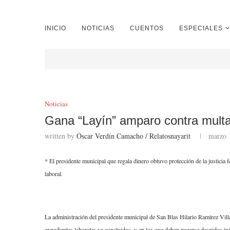
INICIO
NOTICIAS
CUENTOS
ESPECIALES
Noticias
Gana “Layín” amparo contra multa
written by
Óscar Verdín Camacho / Relatosnayarit
marzo 
* El presidente municipal que regala dinero obtuvo protección de la justicia 
laboral.
La administración del presidente municipal de San Blas Hilario Ramírez Villa
expedientes laborales ya concluidos, y en los que deben pagarse despidos inj