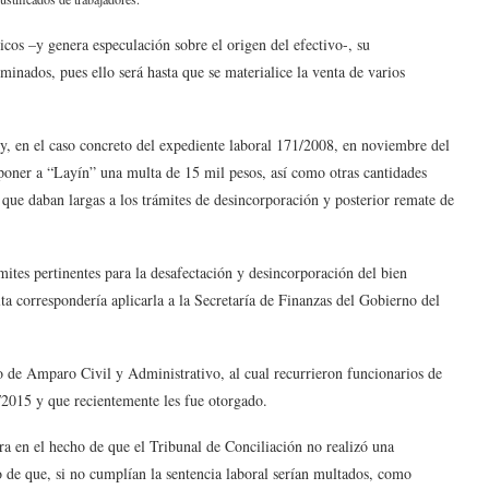
cos –y genera especulación sobre el origen del efectivo-, su
rminados, pues ello será hasta que se materialice la venta de varios
, en el caso concreto del expediente laboral 171/2008, en noviembre del
poner a “Layín” una multa de 15 mil pesos, así como otras cantidades
r que daban largas a los trámites de desincorporación y posterior remate de
ites pertinentes para la desafectación y desincorporación del bien
 correspondería aplicarla a la Secretaría de Finanzas del Gobierno del
o de Amparo Civil y Administrativo, al cual recurrieron funcionarios de
4/2015 y que recientemente les fue otorgado.
ra en el hecho de que el Tribunal de Conciliación no realizó una
do de que, si no cumplían la sentencia laboral serían multados, como