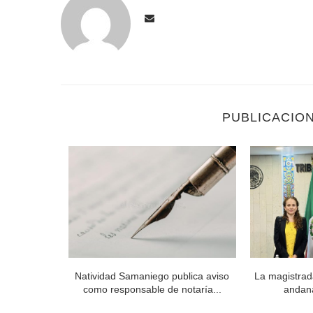
PUBLICACIO
 Órgano de
Natividad Samaniego publica aviso
La magistrad
..
como responsable de notaría...
andan