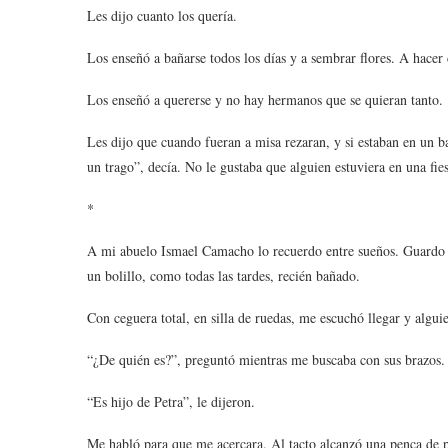
Les dijo cuanto los quería.
Los enseñó a bañarse todos los días y a sembrar flores. A hacer
Los enseñó a quererse y no hay hermanos que se quieran tanto.
Les dijo que cuando fueran a misa rezaran, y si estaban en un bail
un trago”, decía. No le gustaba que alguien estuviera en una fiesta
*
A mi abuelo Ismael Camacho lo recuerdo entre sueños. Guardo un
un bolillo, como todas las tardes, recién bañado.
Con ceguera total, en silla de ruedas, me escuchó llegar y alguie
“¿De quién es?”, preguntó mientras me buscaba con sus brazos.
“Es hijo de Petra”, le dijeron.
Me habló para que me acercara. Al tacto alcanzó una penca de pl