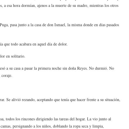
os, a esa hora dormían, ajenos a la muerte de su madre, mientras los otros
Puga, pasa junto a la casa de don Ismael, la misma donde en días pasados
a que todo acabara en aquel día de dolor.
or en solitario.
resó a su casa a pasar la primera noche sin doña Reyes. No durmió. No
 coraje.
ar. Se alivió rezando, aceptando que tenía que hacer frente a su situación,
a, todos los rincones dirigiendo las tareas del hogar. La vio junto al
 camas, persignando a los niños, doblando la ropa seca y limpia,