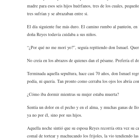
madre para esos seis hijos huérfanos, tres de los cuales, pequeñ
tres sufrían y se abrazaban entre si.
El día siguiente fue más duro. El camino rumbo al panteón, en 
doña Reyes todavía cuidaba a sus niños.
“¿Por qué no me morí yo?”, seguía repitiendo don Ismael. Querí
No creía en los abrazos de quienes dan el pésame. Prefería el dol
Terminada aquella sepultura, hace casi 70 años, don Ismael reg
podía, ni quería. Tan pronto como cerraba los ojos los abría con
¿Cómo iba dormir mientras su mujer estaba muerta?
Sentía un dolor en el pecho y en el alma, y muchas ganas de llor
ya no por él, sino por sus hijos.
Aquella noche sintió que su esposa Reyes recorría otra vez su cas
comal de tortear y machucando los frijoles, la vio tendiendo las