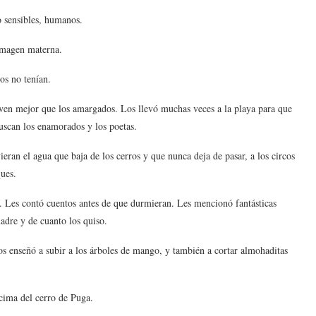
o sensibles, humanos.
a imagen materna.
los no tenían.
viven mejor que los amargados. Los llevó muchas veces a la playa para que
uscan los enamorados y los poetas.
ieran el agua que baja de los cerros y que nunca deja de pasar, a los circos
ques.
n. Les contó cuentos antes de que durmieran. Les mencionó fantásticas
madre y de cuanto los quiso.
Los enseñó a subir a los árboles de mango, y también a cortar almohaditas
 cima del cerro de Puga.