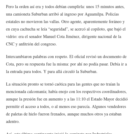
Pero la orden así era y todos debían cumplirla: unos 15 minutos antes,
una camioneta Suburban arribó al ingreso por Aguamilpa. Policías
estatales no movieron las vallas. Otro agente, aparentemente foráneo y
en cuya cachucha se leía “seguridad”, se acercó al copiloto, que bajó el
vidrio: era el senador Manuel Cota Jiménez, dirigente nacional de la
CNC y anfitrión del congreso.
Intercambiaron palabras con respeto. El oficial revisó un documento de
Cota, pero su respuesta fue la misma: por ahí no podía pasar. Debía ir a
la entrada para todos. Y para allá circuló la Suburban.
La situación pronto se tornó caótica para las gentes que no traían la
mencionada calcomanía; había enojo con los respectivos coordinadores,
aunque la presión fue en aumento y a las 11:10 el Estado Mayor decidió
permitir el acceso a todos, o al menos eso parecía. Algunos vendedores
de paletas de hielo fueron frenados, aunque muchos otros ya estaban
adentro.
Así, este último contingente inició la caminata por Industriales