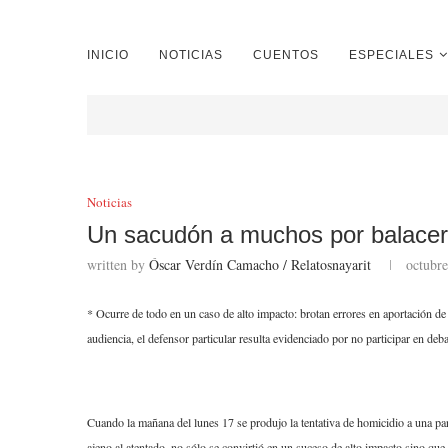
INICIO
NOTICIAS
CUENTOS
ESPECIALES
Noticias
Un sacudón a muchos por balacer
written by
Óscar Verdín Camacho / Relatosnayarit
octubre
* Ocurre de todo en un caso de alto impacto: brotan errores en aportación de
audiencia, el defensor particular resulta evidenciado por no participar en deba
Cuando la mañana del lunes 17 se produjo la tentativa de homicidio a una pa
ajeno al atentado, no sólo se convirtió en un suceso de alto impacto sino que