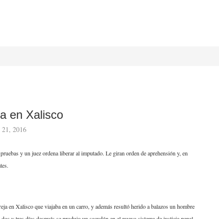
a en Xalisco
 21, 2016
 pruebas y un juez ordena liberar al imputado. Le giran orden de aprehensión y, en
tes.
reja en Xalisco que viajaba en un carro, y además resultó herido a balazos un hombre
, dos y tres días después se produjo un sacudón en el nuevo sistema de justicia penal.