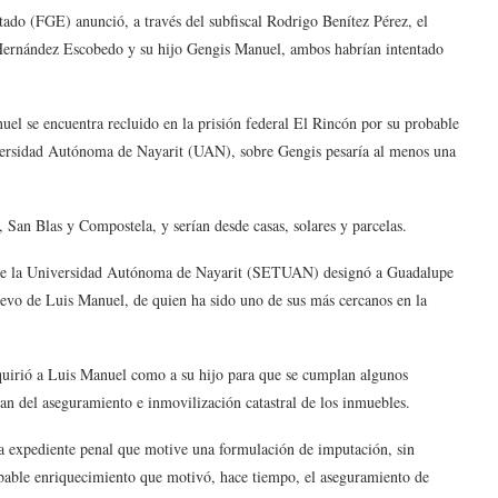
tado (FGE) anunció, a través del subfiscal Rodrigo Benítez Pérez, el
Hernández Escobedo y su hijo Gengis Manuel, ambos habrían intentado
el se encuentra recluido en la prisión federal El Rincón por su probable
niversidad Autónoma de Nayarit (UAN), sobre Gengis pesaría al menos una
 San Blas y Compostela, y serían desde casas, solares y parcelas.
s de la Universidad Autónoma de Nayarit (SETUAN) designó a Guadalupe
elevo de Luis Manuel, de quien ha sido uno de sus más cercanos en la
equirió a Luis Manuel como a su hijo para que se cumplan algunos
rían del aseguramiento e inmovilización catastral de los inmuebles.
 a expediente penal que motive una formulación de imputación, sin
obable enriquecimiento que motivó, hace tiempo, el aseguramiento de