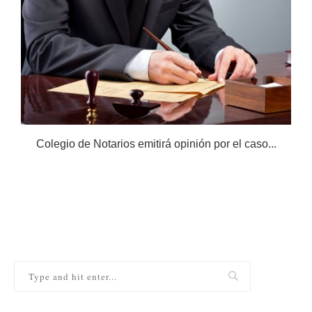
Colegio de Notarios emitirá opinión por el caso...
N