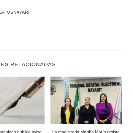
LATOSNAYARIT
NES RELACIONADAS
maniego publica aviso
La magistrada Martha Marín resiste
Al