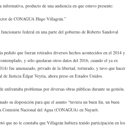
ta informativa, producto de una audiencia en que estuvo presente:
director de CONAGUA Hugo Villagrán.”
x funcionario federal en una parte del gobierno de Roberto Sandoval
a pedido que fueran retirados diversos hechos acontecidos en el 2014 y
 contemplado, y sólo quedaran otros datos del 2016, cuando el ya ex
14) fue amenazado, privado de la libertad, torturado, y tuvo que hacer
al de Justicia Édgar Veytia, ahora preso en Estados Unidos.
lde enfrentaba problemas por diversas obras públicas durante su gestión.
nado su disposición para que el asunto “tuviera un buen fin, un buen
 de la Comisión Nacional del Agua (CONAGUA) en Nayarit.
ptó que no le constaba que Villagrán hubiera tenido participación en los