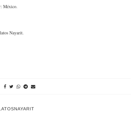
r: México.
latos Nayarit.
LATOSNAYARIT