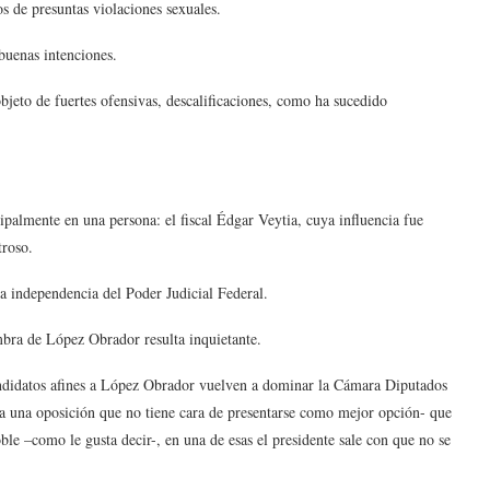
os de presuntas violaciones sexuales.
buenas intenciones.
objeto de fuertes ofensivas, descalificaciones, como ha sucedido
ipalmente en una persona: el fiscal Édgar Veytia, cuya influencia fue
troso.
la independencia del Poder Judicial Federal.
mbra de López Obrador resulta inquietante.
 candidatos afines a López Obrador vuelven a dominar la Cámara Diputados
e a una oposición que no tiene cara de presentarse como mejor opción- que
le –como le gusta decir-, en una de esas el presidente sale con que no se