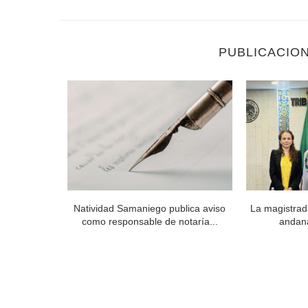
PUBLICACIO
 Órgano de
Natividad Samaniego publica aviso
La magistrad
..
como responsable de notaría...
andan