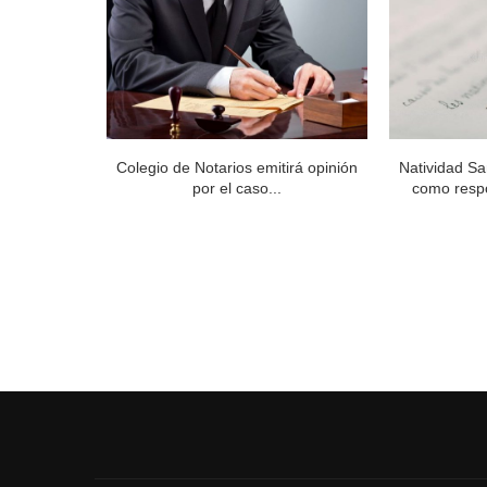
Miguel Reyes
Colegio de Notarios emitirá opinión
Natividad Sa
.
por el caso...
como respo