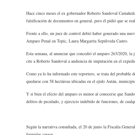
Hace cinco meses el ex gobernador Roberto Sandoval Castañeda 
falsificación de documentos en general, pero él pidió que se re
Frente a ello, un juez de control debió haber generado una nueva
Amparo Penal en Tepic, Laura Margarita Sepúlveda Castro.
Esta semana, al anunciar que concedió el amparo 263/2020, la ju
cite a Roberto Sandoval a audiencia de imputación en el expedi
Como ya lo ha informado este reportero, se trata del probable d
quedarse con 58 hectáreas ubicadas en el ejido Aután, municipi
Y si bien el efecto del amparo es menor al conocerse que Sando
delitos de peculado, y ejercicio indebido de funciones, de cualq
Según la narrativa consultada, el 20 de junio la Fiscalía Genera
formular cargos.