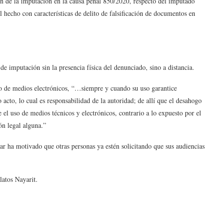
ón de la imputación en la causa penal 850/2020, respecto del imputado
 hecho con características de delito de falsificación de documentos en
de imputación sin la presencia física del denunciado, sino a distancia.
uso de medios electrónicos, “…siempre y cuando su uso garantice
 acto, lo cual es responsabilidad de la autoridad; de allí que el desahogo
e el uso de medios técnicos y electrónicos, contrario a lo expuesto por el
ón legal alguna.”
lar ha motivado que otras personas ya estén solicitando que sus audiencias
latos Nayarit.