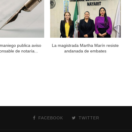
maniego publica aviso
La magistrada Martha Marín resiste
Al
nsable de notaría...
andanada de embates
FACEBOOK
TWITTER