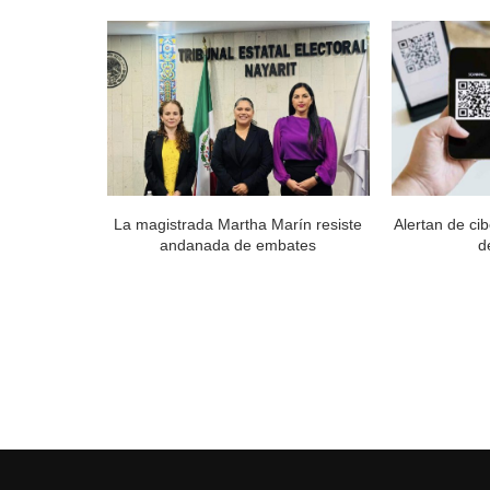
ra para no
La magistrada Martha Marín resiste
Alertan de ci
...
andanada de embates
d