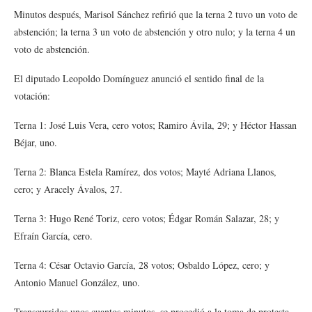
Minutos después, Marisol Sánchez refirió que la terna 2 tuvo un voto de
abstención; la terna 3 un voto de abstención y otro nulo; y la terna 4 un
voto de abstención.
El diputado Leopoldo Domínguez anunció el sentido final de la
votación:
Terna 1: José Luis Vera, cero votos; Ramiro Ávila, 29; y Héctor Hassan
Béjar, uno.
Terna 2: Blanca Estela Ramírez, dos votos; Mayté Adriana Llanos,
cero; y Aracely Ávalos, 27.
Terna 3: Hugo René Toriz, cero votos; Édgar Román Salazar, 28; y
Efraín García, cero.
Terna 4: César Octavio García, 28 votos; Osbaldo López, cero; y
Antonio Manuel González, uno.
Transcurridos unos cuantos minutos, se procedió a la toma de protesta.