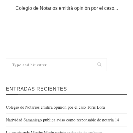
Colegio de Notarios emitirá opinión por el caso...
N
ENTRADAS RECIENTES
Colegio de Notarios emitirá opinión por el caso Torís Lora
Natividad Samaniego publica aviso como responsable de notaría 14
La magistrada Martha Marín resiste andanada de embates