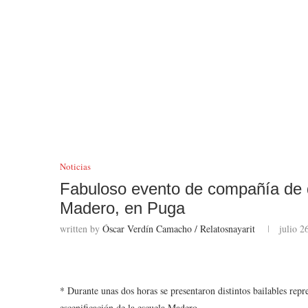
Noticias
Fabuloso evento de compañía de d
Madero, en Puga
written by
Óscar Verdín Camacho / Relatosnayarit
julio 2
* Durante unas dos horas se presentaron distintos bailables rep
escenificación de la escuela Madero.