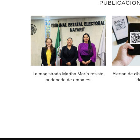
PUBLICACIO
ra para no
La magistrada Martha Marín resiste
Alertan de ci
...
andanada de embates
d