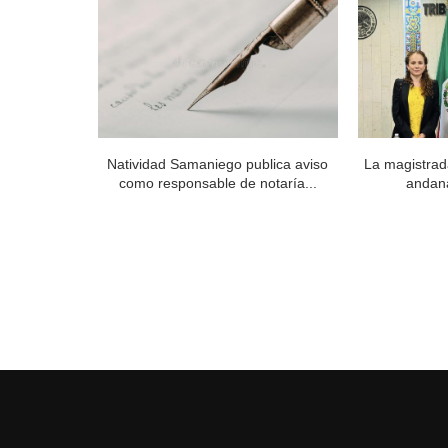
 Órgano de
Natividad Samaniego publica aviso
La magistrad
..
como responsable de notaría...
andan