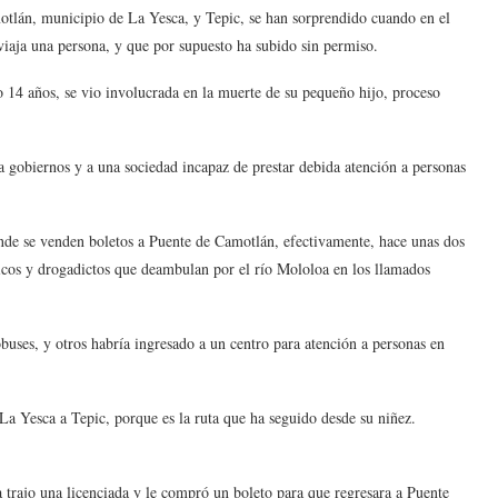
otlán, municipio de La Yesca, y Tepic, se han sorprendido cuando en el
or viaja una persona, y que por supuesto ha subido sin permiso.
lo 14 años, se vio involucrada en la muerte de su pequeño hijo, proceso
a gobiernos y a una sociedad incapaz de prestar debida atención a personas
nde se venden boletos a Puente de Camotlán, efectivamente, hace unas dos
icos y drogadictos que deambulan por el río Mololoa en los llamados
obuses, y otros habría ingresado a un centro para atención a personas en
 La Yesca a Tepic, porque es la ruta que ha seguido desde su niñez.
trajo una licenciada y le compró un boleto para que regresara a Puente