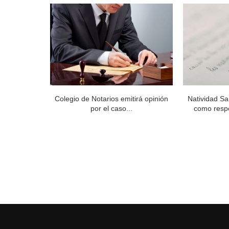
Miguel Reyes
Colegio de Notarios emitirá opinión
Natividad Sa
.
por el caso...
como respo