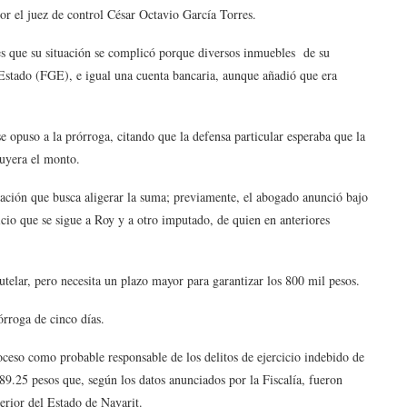
or el juez de control César Octavio García Torres.
les que su situación se complicó porque diversos inmuebles de su
 Estado (FGE), e igual una cuenta bancaria, aunque añadió que era
 se opuso a la prórroga, citando que la defensa particular esperaba que la
nuyera el monto.
lación que busca aligerar la suma; previamente, el abogado anunció bajo
uicio que se sigue a Roy y a otro imputado, de quien en anteriores
utelar, pero necesita un plazo mayor para garantizar los 800 mil pesos.
órroga de cinco días.
ceso como probable responsable de los delitos de ejercicio indebido de
9.25 pesos que, según los datos anunciados por la Fiscalía, fueron
erior del Estado de Nayarit.