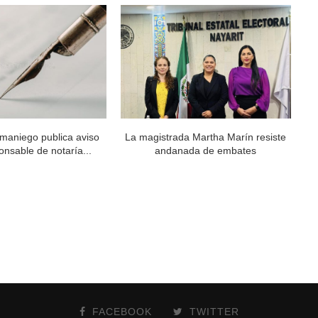
maniego publica aviso
La magistrada Martha Marín resiste
Al
nsable de notaría...
andanada de embates
FACEBOOK
TWITTER