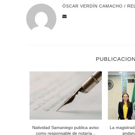
ÓSCAR VERDÍN CAMACHO / RE
PUBLICACIO
 Órgano de
Natividad Samaniego publica aviso
La magistrad
..
como responsable de notaría...
andan