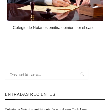
Colegio de Notarios emitirá opinión por el caso...
N
ENTRADAS RECIENTES
Colegio de Notarios emitirá opinión por el caso Torís Lora