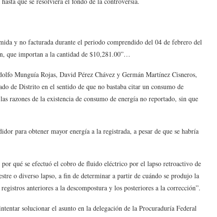
hasta que se resolviera el fondo de la controversia.
mida y no facturada durante el periodo comprendido del 04 de febrero del
kwn, que importan a la cantidad de $10,281.00”…
odolfo Munguía Rojas, David Pérez Chávez y Germán Martínez Cisneros,
ado de Distrito en el sentido de que no bastaba citar un consumo de
e las razones de la existencia de consumo de energía no reportado, sin que
dor para obtener mayor energía a la registrada, a pesar de que se habría
or qué se efectuó el cobro de fluido eléctrico por el lapso retroactivo de
tre o diverso lapso, a fin de determinar a partir de cuándo se produjo la
 registros anteriores a la descompostura y los posteriores a la corrección”.
ntentar solucionar el asunto en la delegación de la Procuraduría Federal