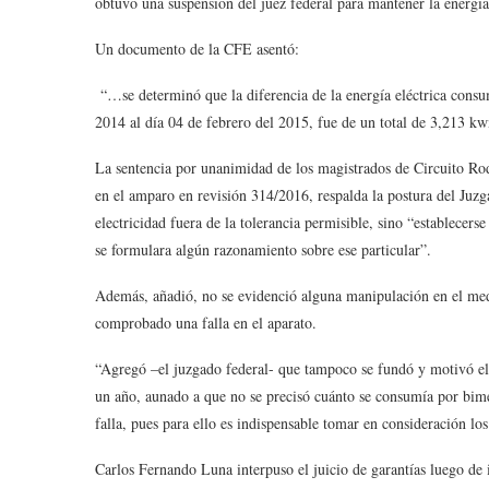
obtuvo una suspensión del juez federal para mantener la energía 
Un documento de la CFE asentó:
“…se determinó que la diferencia de la energía eléctrica consu
2014 al día 04 de febrero del 2015, fue de un total de 3,213 
La sentencia por unanimidad de los magistrados de Circuito R
en el amparo en revisión 314/2016, respalda la postura del Juzg
electricidad fuera de la tolerancia permisible, sino “establecers
se formulara algún razonamiento sobre ese particular”.
Además, añadió, no se evidenció alguna manipulación en el medi
comprobado una falla en el aparato.
“Agregó –el juzgado federal- que tampoco se fundó y motivó el p
un año, aunado a que no se precisó cuánto se consumía por bimes
falla, pues para ello es indispensable tomar en consideración los
Carlos Fernando Luna interpuso el juicio de garantías luego de i