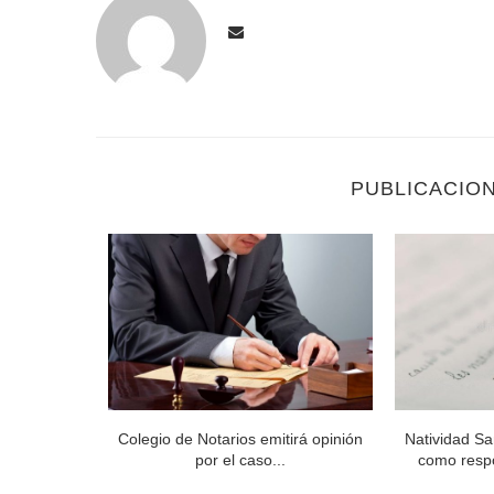
PUBLICACIO
Miguel Reyes
Colegio de Notarios emitirá opinión
Natividad Sa
.
por el caso...
como respo