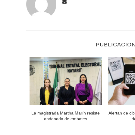
PUBLICACIO
ra para no
La magistrada Martha Marín resiste
Alertan de ci
...
andanada de embates
d