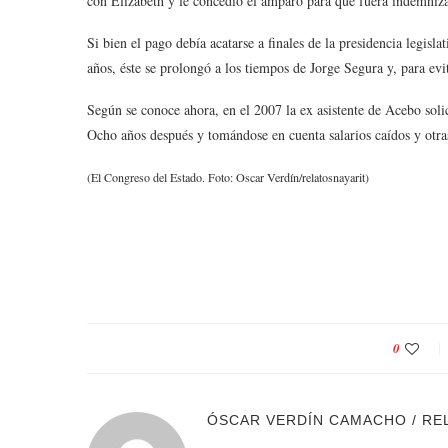
con Elizabeth y le concedió el amparo para que fuera indemni
Si bien el pago debía acatarse a finales de la presidencia legis
años, éste se prolongó a los tiempos de Jorge Segura y, para evi
Según se conoce ahora, en el 2007 la ex asistente de Acebo soli
Ocho años después y tomándose en cuenta salarios caídos y otra
(El Congreso del Estado. Foto: Oscar Verdín/relatosnayarit)
0
ÓSCAR VERDÍN CAMACHO / RE