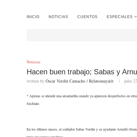
INICIO
NOTICIAS
CUENTOS
ESPECIALES
Noticias
Hacen buen trabajo; Sabas y Arnul
written by
Óscar Verdín Camacho / Relatosnayarit
julio 2
* Apenas se atiende una alcantarilla cuando ya aparecen desperfectos en otr
Suchiate.
En los últimos meses, el soldador Sabas Verdín y su ayudante Arnulfo Domíngu
tarea que nunca concluye.