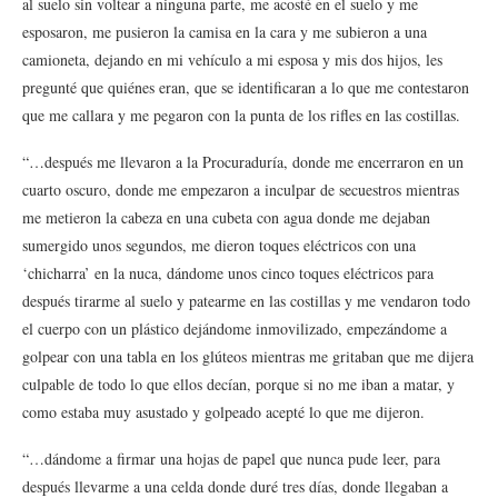
al suelo sin voltear a ninguna parte, me acosté en el suelo y me
esposaron, me pusieron la camisa en la cara y me subieron a una
camioneta, dejando en mi vehículo a mi esposa y mis dos hijos, les
pregunté que quiénes eran, que se identificaran a lo que me contestaron
que me callara y me pegaron con la punta de los rifles en las costillas.
“…después me llevaron a la Procuraduría, donde me encerraron en un
cuarto oscuro, donde me empezaron a inculpar de secuestros mientras
me metieron la cabeza en una cubeta con agua donde me dejaban
sumergido unos segundos, me dieron toques eléctricos con una
‘chicharra’ en la nuca, dándome unos cinco toques eléctricos para
después tirarme al suelo y patearme en las costillas y me vendaron todo
el cuerpo con un plástico dejándome inmovilizado, empezándome a
golpear con una tabla en los glúteos mientras me gritaban que me dijera
culpable de todo lo que ellos decían, porque si no me iban a matar, y
como estaba muy asustado y golpeado acepté lo que me dijeron.
“…dándome a firmar una hojas de papel que nunca pude leer, para
después llevarme a una celda donde duré tres días, donde llegaban a