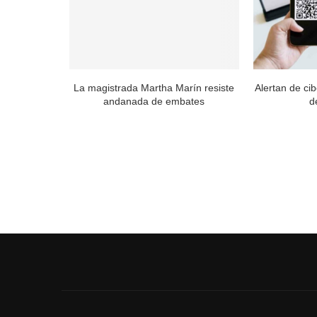
ra para no
La magistrada Martha Marín resiste
Alertan de ci
...
andanada de embates
d