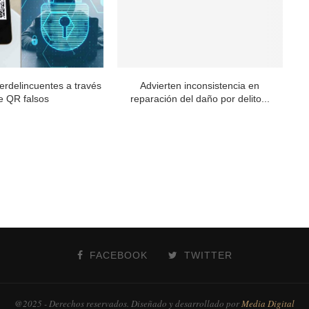
berdelincuentes a través
Advierten inconsistencia en
e QR falsos
reparación del daño por delito...
FACEBOOK
TWITTER
@2025 - Derechos reservados. Diseñado y desarrollado por
Media Digital