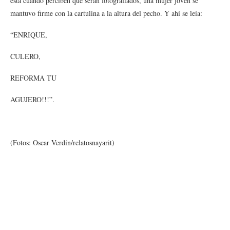
ésta cuando perciben que serán fotografiados, una mujer joven se
mantuvo firme con la cartulina a la altura del pecho. Y ahí se leía:
“ENRIQUE,
CULERO,
REFORMA TU
AGUJERO!!!”.
(Fotos: Oscar Verdín/relatosnayarit)