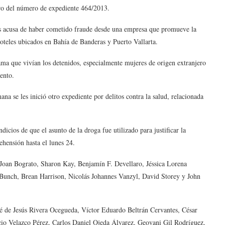
ntro del número de expediente 464/2013.
os acusa de haber cometido fraude desde una empresa que promueve la
oteles ubicados en Bahía de Banderas y Puerto Vallarta.
drama que vivían los detenidos, especialmente mujeres de origen extranjero
ento.
na se les inició otro expediente por delitos contra la salud, relacionada
icios de que el asunto de la droga fue utilizado para justificar la
ehensión hasta el lunes 24.
 Joan Bograto, Sharon Kay, Benjamín F. Devellaro, Jéssica Lorena
Bunch, Brean Harrison, Nicolás Johannes Vanzyl, David Storey y John
José de Jesús Rivera Ocegueda, Víctor Eduardo Beltrán Cervantes, César
io Velazco Pérez, Carlos Daniel Ojeda Álvarez, Geovani Gil Rodríguez,