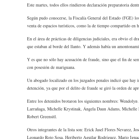
Este martes, todos ellos rindieron declaración preparatoria de
Según pudo conocerse, la Fiscalía General del Estado (FGE) l
venta de espacios turísticos, como la de tiempo compartido en h
En el área de prácticas de diligencias judiciales, era obvio el 
que estaban al borde del llanto. Y además había un amontonami
Y es que no sólo hay acusación de fraude, sino que el fin de sema
con posesión de mariguana.
Un abogado localizado en los juzgados penales indicó que hay ind
detención, ya que por el delito de fraude se giró la orden de apr
Entre los detenidos brotaron los siguientes nombres: Wendolyn
Larrañaga, Michelle Krystinak, Ángela Daun Adams, Michelle 
Robert Greensitl.
Otros integrantes de la lista son: Erick Jasel Flores Nevarez, 
Leonardo Rojo Sosa, Heriberto Aguilar Rodríguez, Mario Ignac