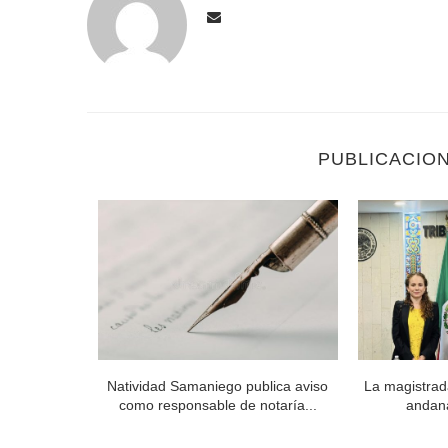
PUBLICACIO
 Órgano de
Natividad Samaniego publica aviso
La magistrad
..
como responsable de notaría...
andan