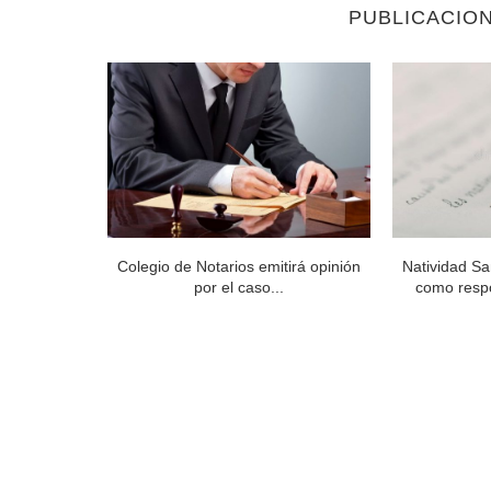
PUBLICACIO
Miguel Reyes
Colegio de Notarios emitirá opinión
Natividad Sa
.
por el caso...
como respo